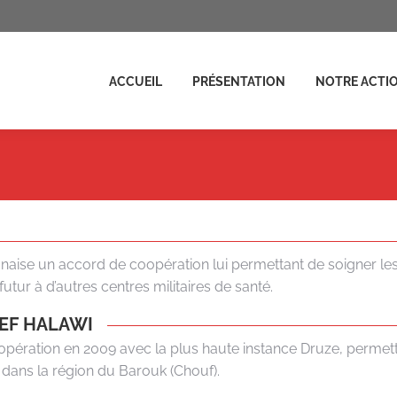
ENTATION
NOTRE ACTION
ACTUALITÉS
FAIRE UN D
ACCUEIL
PRÉSENTATION
NOTRE ACTI
anaise un accord de coopération lui permettant de soigner les 
utur à d’autres centres militaires de santé.
EF HALAWI
opération en 2009 avec la plus haute instance Druze, permett
dans la région du Barouk (Chouf).