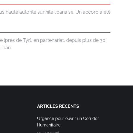
us haute autorité sunnite libanaise. Un accord a été
 (près de Tyr), en partenariat, depuis plus de 30
Liban.
ARTICLES RÉCENTS
Urgence pour ouvrir un Corridor
Humanitaire