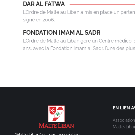
DAR AL FATWA
L’Ordre de Malte au Liban a mis en place un partena
signé en 2006.
FONDATION IMAM AL SADR
L’Ordre de Malte au Liban gère un Centre médico-so
ans, avec la Fondation Imam al Sadr, l’une des pl
EN LIEN A
Association
Malte-Liba
“Malte Liban” est une association