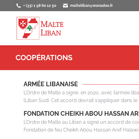
+ (33) 1 58 60 12 50
malteliban@wanadoo.fr
ACCUEIL
PRÉS
COOPÉRATIONS
ARMÉE LIBANAISE
L’Ordre de Malte a signé, en 2020, avec l’armée lib
(Liban Sud). Cet accord devrait s’appliquer dans le f
FONDATION CHEIKH ABOU HASSAN AR
L’Ordre de Malte au Liban a signé un accord de co
Fondation de feu Cheikh Abou Hassan Aref Halawi 