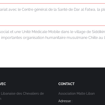
riat avec le Centre général de la Santé de Dar al Fatwa, la pl
cial et une Unité Médicale Mobile dans le village de Siddikine
us importantes organisation humanitaire musulmane Chiite au 
VEC
CONTACT
 Libanaise des Chevaliers de
Association Malte Liban
n
Adresse :