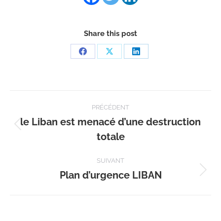
Share this post
Partager
Partager
Partager
sur
sur
sur
Facebook
X
LinkedIn
Navigation
PRÉCÉDENT
article
le Liban est menacé d’une destruction
Article
totale
précédent
:
SUIVANT
Plan d’urgence LIBAN
Article
suivant
: