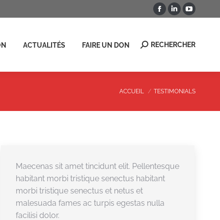
La
La
La
RECHERCHER
ON
Recherche
page
page
page
:
Facebook
LinkedIn
YouTub
RECHERCHER
ON
ACTUALITÉS
FAIRE UN DON
Recherche
s'ouvre
s'ouvre
s'ouvre
:
dans
dans
dans
une
une
une
nouvelle
nouvelle
nouvell
Vous êtes ici :
ACCUEIL
TESTIMONIALS
fenêtre
fenêtre
fenêtre
Maecenas sit amet tincidunt elit. Pellentesque
habitant morbi tristique senectus habitant
morbi tristique senectus et netus et
malesuada fames ac turpis egestas nulla
facilisi dolor.