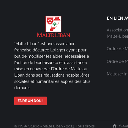
EN LIEN A
Association
Malte-Liba
“Malte Liban” est une association
Ordre de M
française déclarée Loi 1901 ayant pour
but de mobiliser les aides nécessaires à
Ordre de Ma
l’action de bienfaisance et d’assistance
mise en oeuvre par l’Ordre de Malte au
Malteser In
Liban dans ses réalisations hospitalières,
sociales et humanitaires auprès des plus
démunis.
FAIRE UN DON !
Assoc
© NSW Studio - Malte Liban - 2024. Tous droits