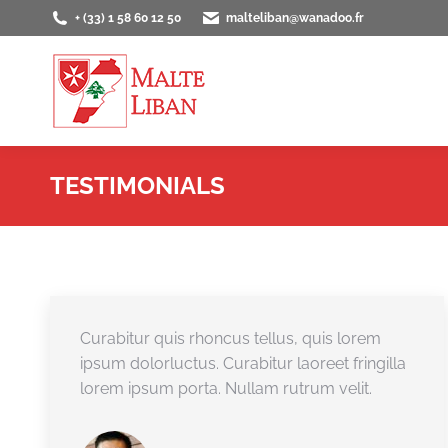
+ (33) 1 58 60 12 50
malteliban@wanadoo.fr
ACCUEIL
PRÉS
TESTIMONIALS
Curabitur quis rhoncus tellus, quis lorem
ipsum dolorluctus. Curabitur laoreet fringilla
lorem ipsum porta. Nullam rutrum velit.