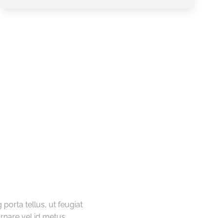
!
porta tellus, ut feugiat
ornare vel id metus.