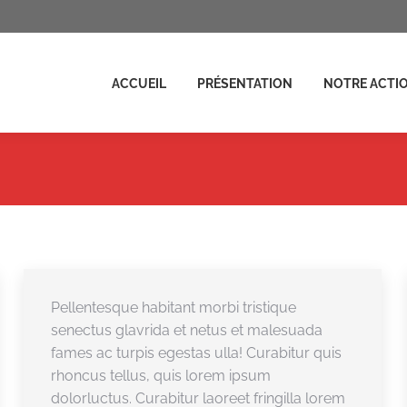
ENTATION
NOTRE ACTION
ACTUALITÉS
FAIRE UN D
ACCUEIL
PRÉSENTATION
NOTRE ACTI
Pellentesque habitant morbi tristique
senectus glavrida et netus et malesuada
fames ac turpis egestas ulla! Curabitur quis
rhoncus tellus, quis lorem ipsum
dolorluctus. Curabitur laoreet fringilla lorem