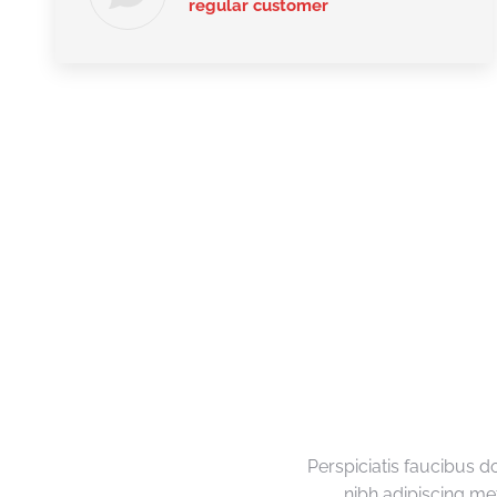
regular customer
Perspiciatis faucibus d
nibh adipiscing met