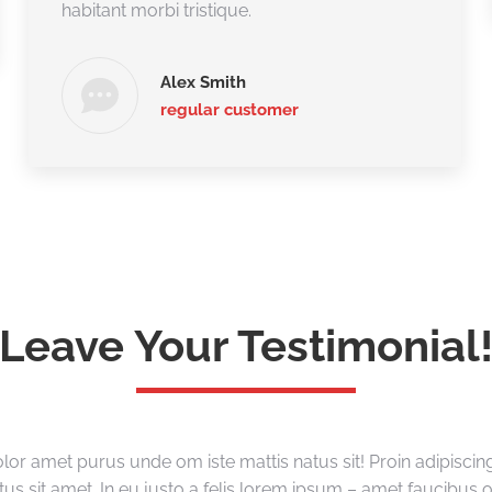
habitant morbi tristique.
Alex Smith
regular customer
Leave Your Testimonial
olor amet purus unde om iste mattis natus sit! Proin adipiscing 
us sit amet. In eu justo a felis lorem ipsum – amet faucibus 