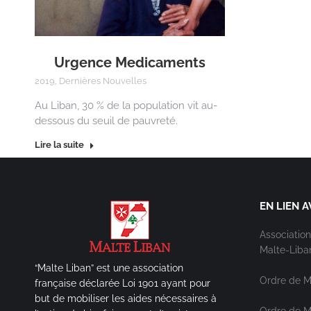
Urgence Medicaments
2019
,
Dernières Nouvelles
Au Liban, 30 % de la population vit au-
dessous du seuil de pauvreté.
Lire la suite
EN LIEN A
Association
Malte-Liba
“Malte Liban” est une association
Ordre de M
française déclarée Loi 1901 ayant pour
but de mobiliser les aides nécessaires à
Ordre de Ma