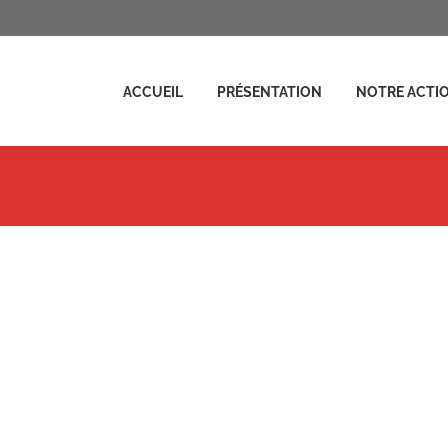
ENTATION
NOTRE ACTION
ACTUALITÉS
FAIRE UN D
ACCUEIL
PRÉSENTATION
NOTRE ACTI