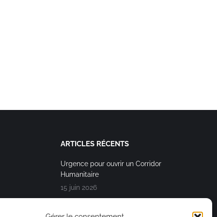
ARTICLES RÉCENTS
Urgence pour ouvrir un Corridor
Humanitaire
15 juin 2026
« Affronter ensemble et avec humanité
cette heure dramatique de l’histoire »
Gérer le consentement