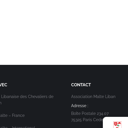
VEC
CONTACT
 Libanaise des Chevaliers de
Association Malte Liban
n
Adresse :
Boîte Postale 234.07
alte – France
75325 Paris Cedex 07
lte – International