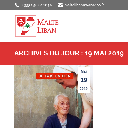
+ (33) 1 58 60 12 50
malteliban@wanadoo.fr
ACCUEIL
PRÉS
ARCHIVES DU JOUR :
19 MAI 2019
Mai
19
2019