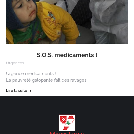
S.O.S. médicaments !
Urgences
Urgence médicaments !
La pauvreté galopante fait des ravages.
Lire la suite