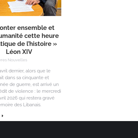
ronter ensemble et
umanité cette heure
ique de l’histoire »
Léon XIV
ères Nouvelles
vril dernier, alors que le
ait dans sa cinquante et
ée de guerre, est arrivé un
édit de violence : le mercredi
vril 2026 qui restera gravé
moire des Libanais.