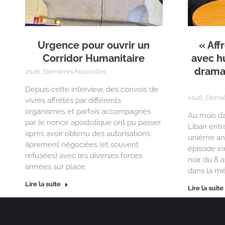
Urgence pour ouvrir un
« Aff
Corridor Humanitaire
avec h
dramat
2026
,
Dernières Nouvelles
Depuis cette interview, des convois de
2026
,
Derni
vivres affrétés par différents
organismes et parfois accompagnés
Au mois d’a
par le nonce apostolique ont pu passer
Liban entr
après avoir obtenu des autorisations
unième ann
âprement négociées (et souvent
épisode in
refusées) avec les diverses forces
noir du 8 a
armées sur place.
dans la mé
Lire la suite
Lire la suite