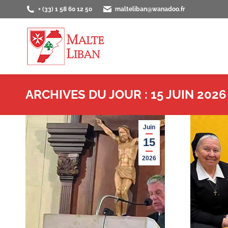
+ (33) 1 58 60 12 50
malteliban@wanadoo.fr
ACCUEIL
PRÉS
ARCHIVES DU JOUR :
15 JUIN 2026
Juin
15
2026