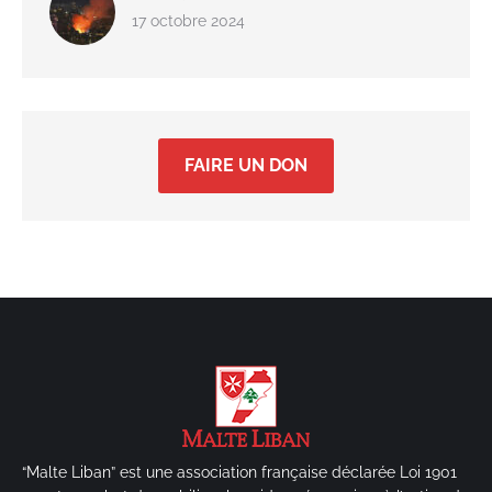
17 octobre 2024
FAIRE UN DON
“Malte Liban” est une association française déclarée Loi 1901