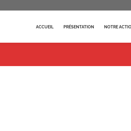
ENTATION
NOTRE ACTION
ACTUALITÉS
FAIRE UN D
ACCUEIL
PRÉSENTATION
NOTRE ACTI