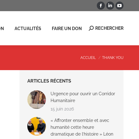
La
La
La
RECHERCHER
ON
Recherche
page
page
page
:
Facebook
LinkedIn
YouTub
RECHERCHER
ON
ACTUALITÉS
FAIRE UN DON
Recherche
s'ouvre
s'ouvre
s'ouvre
:
dans
dans
dans
une
une
une
nouvelle
nouvelle
nouvell
Vous êtes ici :
ACCUEIL
THANK YOU
fenêtre
fenêtre
fenêtre
ARTICLES RÉCENTS
Urgence pour ouvrir un Corridor
Humanitaire
15 juin 2026
« Affronter ensemble et avec
humanité cette heure
dramatique de l’histoire » Léon