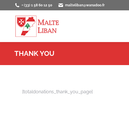
+ (33) 1 58 60 12 50
malteliban@wanadoo.fr
ACCUEIL
PRÉS
THANK YOU
[totaldonations_thank_you_page]