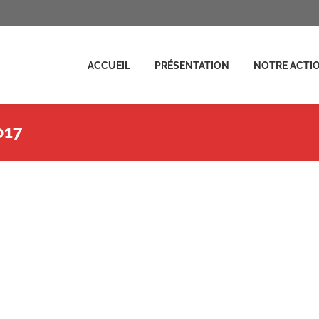
ENTATION
NOTRE ACTION
ACTUALITÉS
FAIRE UN D
ACCUEIL
PRÉSENTATION
NOTRE ACTI
017