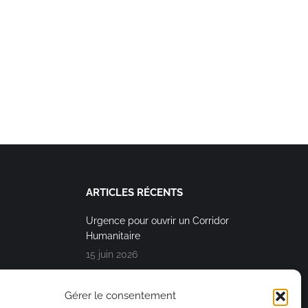
ARTICLES RÉCENTS
Urgence pour ouvrir un Corridor
Humanitaire
15 juin 2026
« Affronter ensemble et avec humanité
Gérer le consentement
cette heure dramatique de l’histoire »