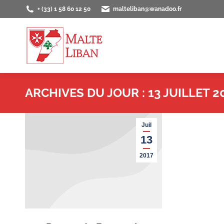
+ (33) 1 58 60 12 50
malteliban@wanadoo.fr
ACCUEIL
PRÉS
ARCHIVES DU JOUR :
13 JUILLET 2
Juil
13
2017