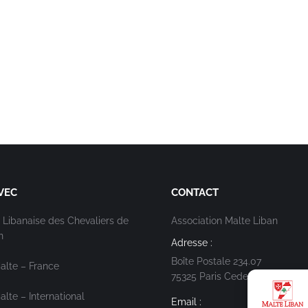
VEC
CONTACT
 Libanaise des Chevaliers de
Association Malte Liban
n
Adresse :
Boîte Postale 234.07
alte – France
75325 Paris Cedex 07
lte – International
Email :