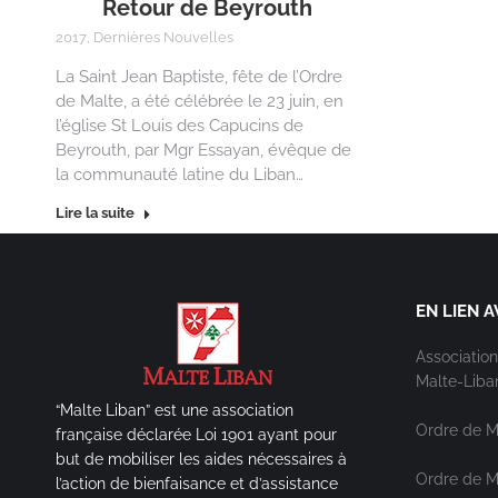
Retour de Beyrouth
2017
,
Dernières Nouvelles
La Saint Jean Baptiste, fête de l’Ordre
de Malte, a été célébrée le 23 juin, en
l’église St Louis des Capucins de
Beyrouth, par Mgr Essayan, évêque de
la communauté latine du Liban…
Lire la suite
EN LIEN A
Association
Malte-Liba
“Malte Liban” est une association
Ordre de M
française déclarée Loi 1901 ayant pour
but de mobiliser les aides nécessaires à
Ordre de Ma
l’action de bienfaisance et d’assistance