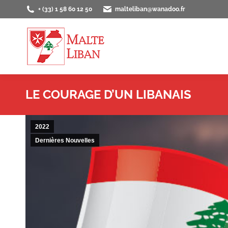
+ (33) 1 58 60 12 50
malteliban@wanadoo.fr
ACCUEIL
PRÉS
LE COURAGE D’UN LIBANAIS
2022
Dernières Nouvelles