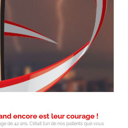
and encore est leur courage !
 de 42 ans. C’était l’un de nos patients que vous