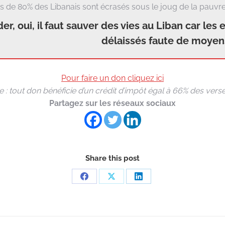
lus de 80% des Libanais sont écrasés sous le joug de la pauvre
aider, oui, il faut sauver des vies au Liban car le
délaissés faute de moyen
Pour faire un don cliquez ici
e : tout don bénéficie d’un crédit d’impôt égal à 66% des ver
Partagez sur les réseaux sociaux
Share this post
Partager
Partager
Partager
sur
sur
sur
Facebook
X
LinkedIn