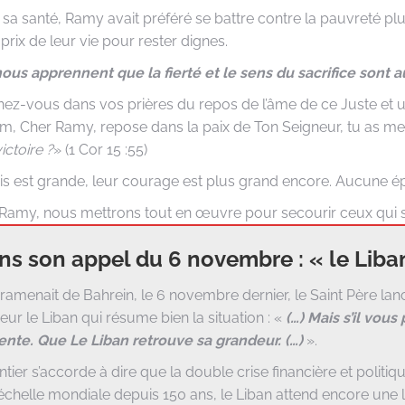
de sa santé, Ramy avait préféré se battre contre la pauvreté plu
prix de leur vie pour rester dignes.
ous apprennent que la fierté et le sens du sacrifice sont a
z-vous dans vos prières du repos de l’âme de ce Juste et un
, Cher Ramy, repose dans la paix de Ton Seigneur, tu as men
ictoire ?
» (1 Cor 15 :55)
ais est grande, leur courage est plus grand encore. Aucune é
amy, nous mettrons tout en œuvre pour secourir ceux qui sou
s son appel du 6 novembre : « le Liban 
 ramenait de Bahrein, le 6 novembre dernier, le Saint Père lan
ur le Liban qui résume bien la situation : «
(…) Mais s’il vous 
nte. Que Le Liban retrouve sa grandeur. (…)
».
ier s’accorde à dire que la double crise financière et politiq
l’échelle mondiale depuis 150 ans, le Liban attend encore un