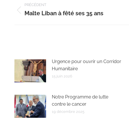
Navigation
PRÉCÉDENT
article
Malte Liban à fêté ses 35 ans
Article
précédent
:
Urgence pour ouvrir un Corridor
Humanitaire
15 juin 2026
Notre Programme de lutte
contre le cancer
19 décembre 2025