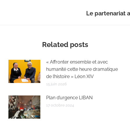
Le partenariat 
Article
suivant
:
Related posts
« Affronter ensemble et avec
humanité cette heure dramatique
de l’histoire » Léon XIV
15 juin 2026
Plan d’urgence LIBAN
17 octobre 2024