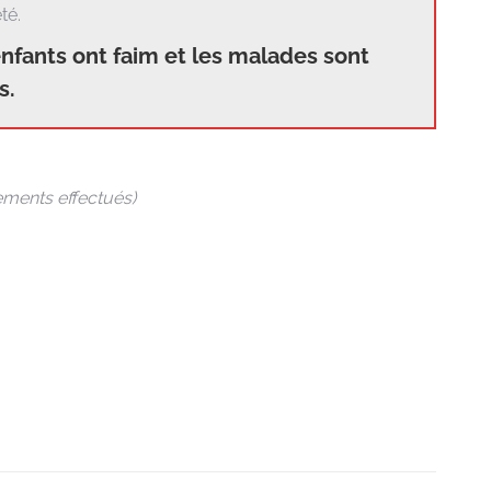
té.
s enfants ont faim et les malades sont
s.
sements effectués)