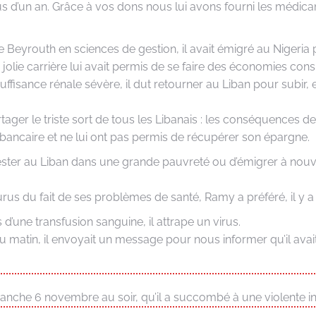
us d’un an. Grâce à vos dons nous lui avons fourni les médi
e Beyrouth en sciences de gestion, il avait émigré au Nigeria 
 jolie carrière lui avait permis de se faire des économies con
uffisance rénale sévère, il dut retourner au Liban pour subir, 
rtager le triste sort de tous les Libanais : les conséquences de
ancaire et ne lui ont pas permis de récupérer son épargne.
rester au Liban dans une grande pauvreté ou d’émigrer à nou
rus du fait de ses problèmes de santé, Ramy a préféré, il y a
 d’une transfusion sanguine, il attrape un virus.
matin, il envoyait un message pour nous informer qu’il avait é
che 6 novembre au soir, qu’il a succombé à une violente inf