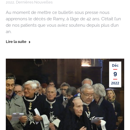
2022
,
Dernières Nouvelles
Au moment de mettre ce bulletin sous presse nous
apprenons le décès de Ramy, à l’âge de 42 ans. C’était l’un
de nos patients que vous aviez soutenu depuis plus d’un
an.
Lire la suite
Déc
9
2022