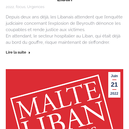
2022
,
focus
,
Urgences
Depuis deux ans déjà, les Libanais attendent que l’enquête
judiciaire concernant l’explosion de Beyrouth dénonce les
coupables et rende justice aux victimes.
En attendant, le secteur hospitalier au Liban, qui était déjà
au bord du gouffre, risque maintenant de s’effondrer.
Lire la suite
Juin
21
2022