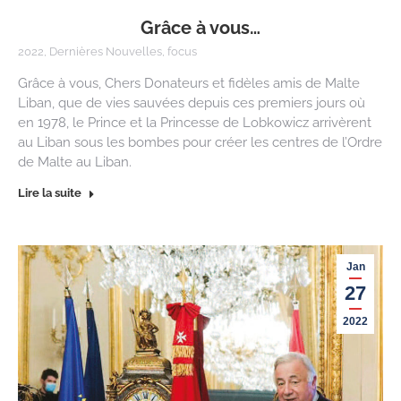
Grâce à vous…
2022
,
Dernières Nouvelles
,
focus
Grâce à vous, Chers Donateurs et fidèles amis de Malte
Liban, que de vies sauvées depuis ces premiers jours où
en 1978, le Prince et la Princesse de Lobkowicz arrivèrent
au Liban sous les bombes pour créer les centres de l’Ordre
de Malte au Liban.
Lire la suite
Jan
27
2022