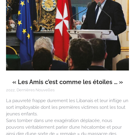
« Les Amis c’est comme les étoiles … »
2022
,
Dernières Nouvelles
La pauvreté frappe durement les Libanais et leur inflige un
sort impitoyable dont les premières victimes sont les tout
jeunes enfants.
Sans tomber dans une exagération déplacée, nous
pouvons véritablement parler d’une hécatombe et pour
ainsi dire d’une sorte de « remake » du massacre des