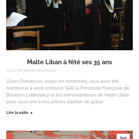
Malte Liban à fêté ses 35 ans
2022
,
Dernières Nouvelles
Chers Donateurs, soyez-en remerciés, vous avez été
nombreux à venir entourer SAR la Princesse Françoise de
Bourbon Lobkowicz et les administrateurs de Malte Liban
pour vous unir à nos prières d’action de grâce.
Lire la suite
Sep