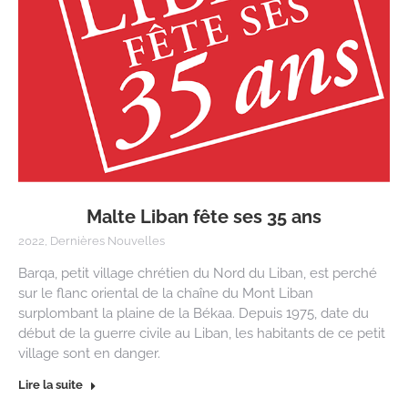
Malte Liban fête ses 35 ans
2022
,
Dernières Nouvelles
Barqa, petit village chrétien du Nord du Liban, est perché
sur le flanc oriental de la chaîne du Mont Liban
surplombant la plaine de la Békaa. Depuis 1975, date du
début de la guerre civile au Liban, les habitants de ce petit
village sont en danger.
Lire la suite