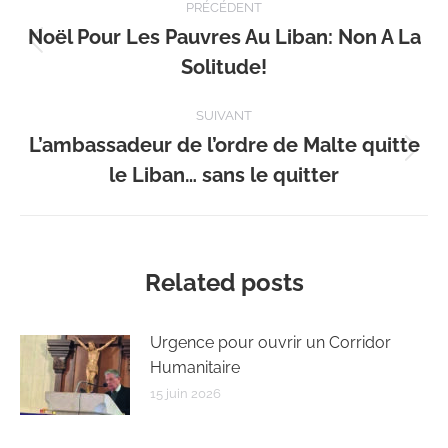
PRÉCÉDENT
article
Noël Pour Les Pauvres Au Liban: Non A La
Article
Solitude!
précédent
:
SUIVANT
L’ambassadeur de l’ordre de Malte quitte
Article
le Liban… sans le quitter
suivant
:
Related posts
Urgence pour ouvrir un Corridor
Humanitaire
15 juin 2026