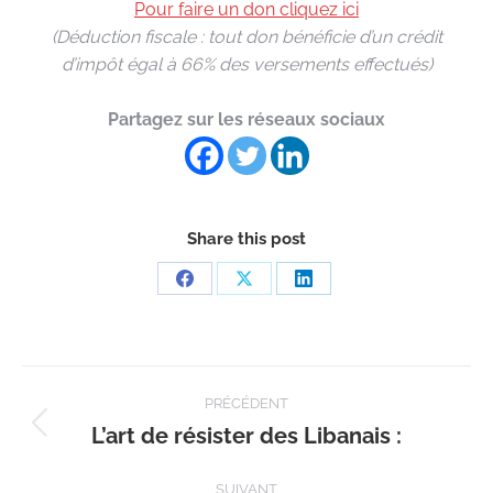
Pour faire un don cliquez ici
(Déduction fiscale : tout don bénéficie d’un crédit
d’impôt égal à 66% des versements effectués)
Partagez sur les réseaux sociaux
Share this post
Partager
Partager
Partager
sur
sur
sur
Facebook
X
LinkedIn
Navigation
PRÉCÉDENT
article
L’art de résister des Libanais :
Article
précédent
SUIVANT
: