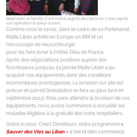
Raad avec sa famille. Il est rentré auprès des siens ce 7 mars après
son opération à coeur ouvert.
Comme vous le savez, dans le cadre de ce Partenariat,
Malte Liban achète en Europe un IRM et un
microscope de neurochirurgie
pour les faire livrer à l’Hôtel-Dieu de France.
Après des négociations positives auprès des
fournisseurs jusqu’au 23 janvier,Malte Liban a pu
acquérir ces équipements dans des conditions
économiques avantageuses. La livraison sur site est
prévue en juin (et l’installation se fera au plus tard en
septembre 2023). Mais sans attendre la livraison de ces
équipements, nous avons commencé à accueillir les
malades éligibles à la gratuité des soins hospitaliers.
Grâce à vous, Chers Donateurs, notre programme
«
Sauver des Vies au Liban
»
a bel et bien commencé