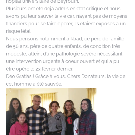
hôpital universitaire de Beyrouth.
Plusieurs ont été déjà admis en état critique et nous
avons pu leur sauver la vie car, n’ayant pas de moyens
financiers pour se faire opérer, ils étaient exposés à un
risque létal.
Nous pensons notamment à Raad, ce père de famille
de 56 ans, père de quatre enfants, de condition très
modeste, atteint d’une pathologie sévère nécessitant
une intervention urgente à coeur ouvert et qui a pu
être opéré le 23 février dernier.
Deo Gratias ! Grâce à vous, Chers Donateurs, la vie de
cet homme a été sauvée.