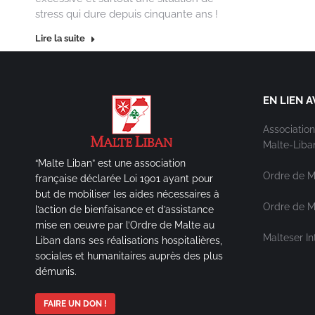
stress qui dure depuis cinquante ans !
Lire la suite
EN LIEN A
Association
Malte-Liba
“Malte Liban” est une association
Ordre de M
française déclarée Loi 1901 ayant pour
but de mobiliser les aides nécessaires à
Ordre de Ma
l’action de bienfaisance et d’assistance
mise en oeuvre par l’Ordre de Malte au
Malteser In
Liban dans ses réalisations hospitalières,
sociales et humanitaires auprès des plus
démunis.
FAIRE UN DON !