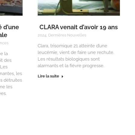
é d’une
CLARA venait d’avoir 19 ans
ale
2024
,
Dernières Nouvelles
nces
Clara, trisomique 21 atteinte d’une
leucémie, vient de faire une rechute.
e la
Les résultats biologiques sont
it des
alarmants et la fièvre progresse.
 Les
nantes, les
Lire la suite
s détruites
me les
ées.