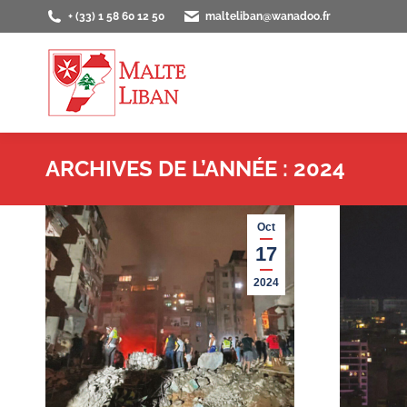
+ (33) 1 58 60 12 50
malteliban@wanadoo.fr
ACCUEIL
PRÉS
ARCHIVES DE L’ANNÉE :
2024
Oct
17
2024