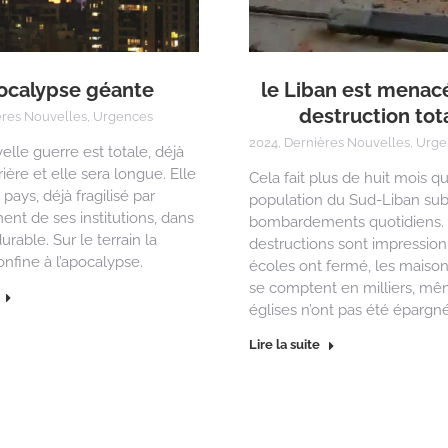
ocalypse géante
le Liban est menac
destruction tot
ères Nouvelles
,
Urgences
2024
,
Dernières Nouvelles
,
Urge
elle guerre est totale, déjà
ière et elle sera longue. Elle
Cela fait plus de huit mois qu
 pays, déjà fragilisé par
population du Sud-Liban sub
ent de ses institutions, dans
bombardements quotidiens.
rable. Sur le terrain la
destructions sont impression
onfine à l’apocalypse.
écoles ont fermé, les maison
se comptent en milliers, mê
églises n’ont pas été épargn
Lire la suite