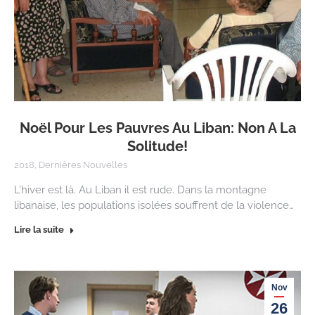
Noël Pour Les Pauvres Au Liban: Non A La
Solitude!
2018
,
Dernières Nouvelles
L’hiver est là. Au Liban il est rude. Dans la montagne
libanaise, les populations isolées souffrent de la violence…
Lire la suite
Nov
26