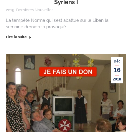
Syriens !
2019
,
Dernières Nouvelles
La tempête Norma qui s’est abattue sur le Liban la
semaine dernière a provoqué…
Lire la suite
Déc
16
2018