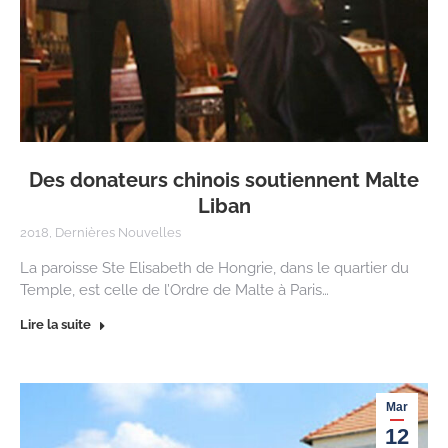
Des donateurs chinois soutiennent Malte
Liban
2018
,
Dernières Nouvelles
La paroisse Ste Elisabeth de Hongrie, dans le quartier du
Temple, est celle de l’Ordre de Malte à Paris…
Lire la suite
Mar
12