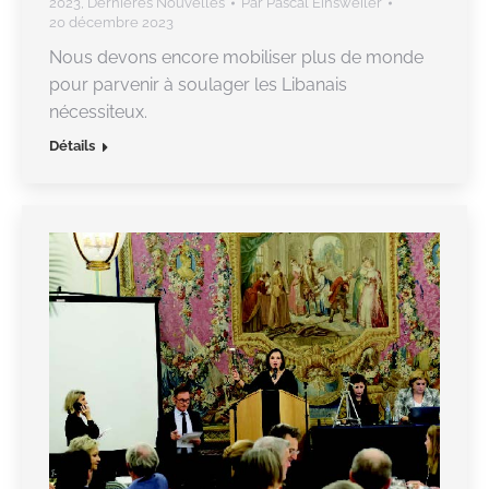
2023
,
Dernières Nouvelles
Par
Pascal Einsweiler
20 décembre 2023
Nous devons encore mobiliser plus de monde
pour parvenir à soulager les Libanais
nécessiteux.
Détails