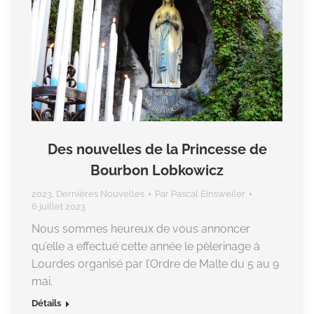
Des nouvelles de la Princesse de
Bourbon Lobkowicz
2023
,
Dernières Nouvelles
Par
Pascal Einsweiler
6 juillet 2023
Nous sommes heureux de vous annoncer
qu’elle a effectué cette année le pèlerinage à
Lourdes organisé par l’Ordre de Malte du 5 au 9
mai.
Détails