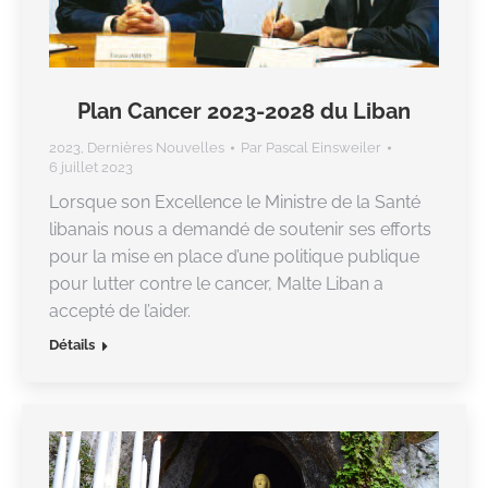
Plan Cancer 2023-2028 du Liban
2023
,
Dernières Nouvelles
Par
Pascal Einsweiler
6 juillet 2023
Lorsque son Excellence le Ministre de la Santé
libanais nous a demandé de soutenir ses efforts
pour la mise en place d’une politique publique
pour lutter contre le cancer, Malte Liban a
accepté de l’aider.
Détails