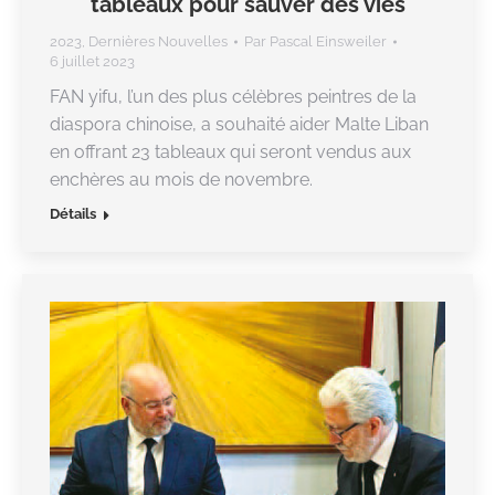
tableaux pour sauver des vies
2023
,
Dernières Nouvelles
Par
Pascal Einsweiler
6 juillet 2023
FAN yifu, l’un des plus célèbres peintres de la
diaspora chinoise, a souhaité aider Malte Liban
en offrant 23 tableaux qui seront vendus aux
enchères au mois de novembre.
Détails