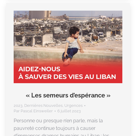
« Les semeurs d’espérance »
2023
,
Dernières Nouvelles
,
Urgences
Par
Pascal Einsweiler
6 juillet 2023
Personne ou presque n’en parle, mais la
pauvreté continue toujours à causer
d’immenses drames humains au Liban : les