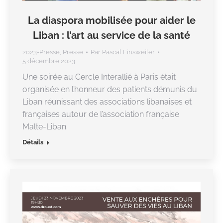
La diaspora mobilisée pour aider le
Liban : l’art au service de la santé
2023-Presse
,
Presse
Par
Pascal Einsweiler
5 décembre 2023
Une soirée au Cercle Interallié à Paris était
organisée en l’honneur des patients démunis du
Liban réunissant des associations libanaises et
françaises autour de l’association française
Malte-Liban.
Détails