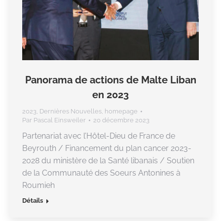
Panorama de actions de Malte Liban
en 2023
2023
,
Dernières Nouvelles
,
homepage
Par
Pascal Einsweiler
20 décembre 2023
Partenariat avec l’Hôtel-Dieu de France de
Beyrouth / Financement du plan cancer 2023-
2028 du ministère de la Santé libanais / Soutien
de la Communauté des Soeurs Antonines à
Roumieh
Détails