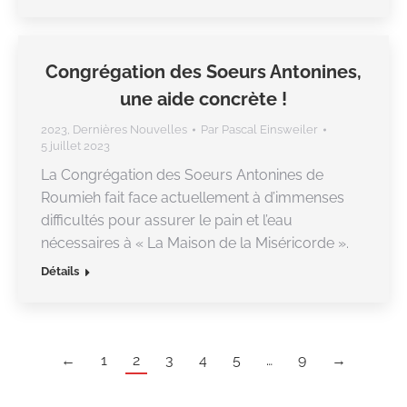
Congrégation des Soeurs Antonines,
une aide concrète !
2023
,
Dernières Nouvelles
Par
Pascal Einsweiler
5 juillet 2023
La Congrégation des Soeurs Antonines de
Roumieh fait face actuellement à d’immenses
difficultés pour assurer le pain et l’eau
nécessaires à « La Maison de la Miséricorde ».
Détails
←
1
2
3
4
5
…
9
→