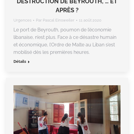
DESTRUCTION DE BEYROUTH, … ET
APRÈS ?
Urgences
Par
Pascal Einsweiler
11 août 2020
Le port de Beyrouth, poumon de l’économie
libanaise, n’est plus. Face à ce désastre humain
et économique, l’Ordre de Malte au Liban s’est
mobilisé dès les premières heures.
Détails