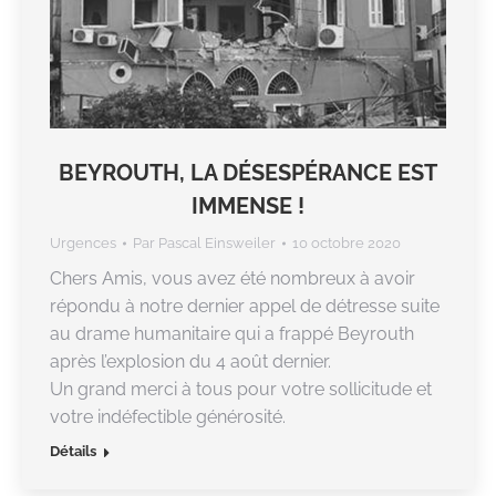
BEYROUTH, LA DÉSESPÉRANCE EST
IMMENSE !
Urgences
Par
Pascal Einsweiler
10 octobre 2020
Chers Amis, vous avez été nombreux à avoir
répondu à notre dernier appel de détresse suite
au drame humanitaire qui a frappé Beyrouth
après l’explosion du 4 août dernier.
Un grand merci à tous pour votre sollicitude et
votre indéfectible générosité.
Détails