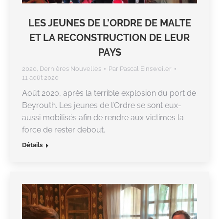
LES JEUNES DE L’ORDRE DE MALTE
ET LA RECONSTRUCTION DE LEUR
PAYS
2020
,
Dernières Nouvelles
Par
Pascal Einsweiler
11 août 2020
Août 2020, après la terrible explosion du port de
Beyrouth. Les jeunes de l’Ordre se sont eux-
aussi mobilisés afin de rendre aux victimes la
force de rester debout.
Détails