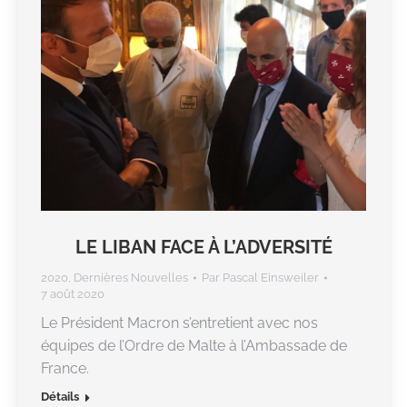
LE LIBAN FACE À L’ADVERSITÉ
2020
,
Dernières Nouvelles
Par
Pascal Einsweiler
7 août 2020
Le Président Macron s’entretient avec nos
équipes de l’Ordre de Malte à l’Ambassade de
France.
Détails