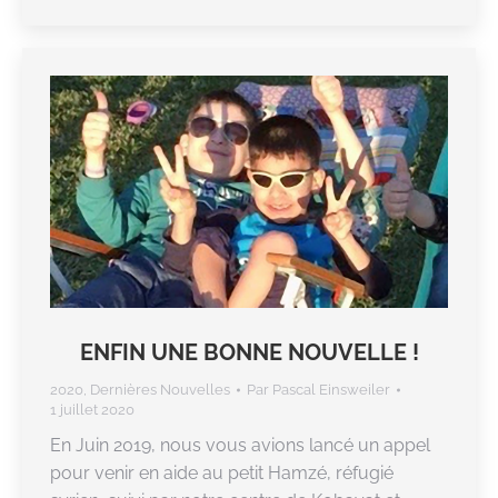
ENFIN UNE BONNE NOUVELLE !
2020
,
Dernières Nouvelles
Par
Pascal Einsweiler
1 juillet 2020
En Juin 2019, nous vous avions lancé un appel
pour venir en aide au petit Hamzé, réfugié