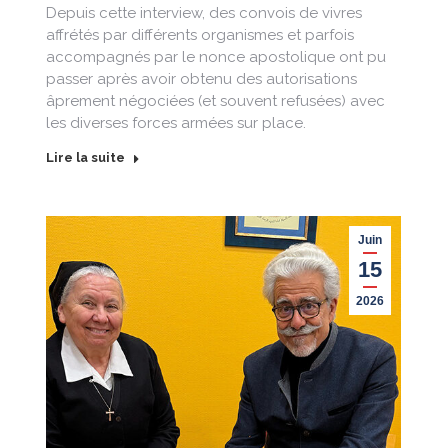
Depuis cette interview, des convois de vivres
affrétés par différents organismes et parfois
accompagnés par le nonce apostolique ont pu
passer après avoir obtenu des autorisations
âprement négociées (et souvent refusées) avec
les diverses forces armées sur place.
Lire la suite
Juin
15
2026