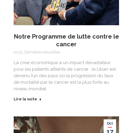
Notre Programme de lutte contre le
cancer
2025
,
Dernières Nouvelles
La crise économique a un impact dévastateur
pour les patients atteints de cancer : le Liban est
devenu l’un des pays où la progression du taux
de mortalité par le cancer est la plus forte au
niveau mondial.
Lire la suite
Oct
17